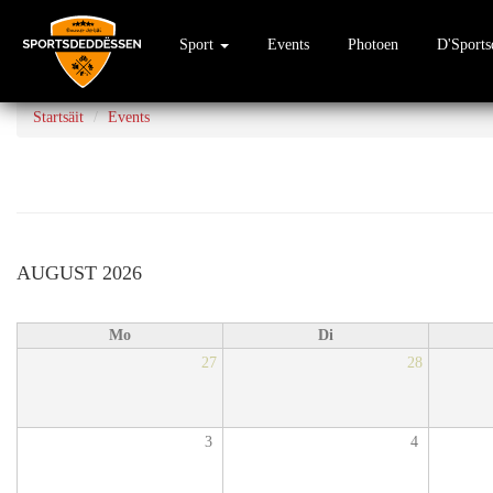
Sport
Events
Photoen
D'Sport
Direkt
zum
Startsäit
Events
Inhalt
AUGUST 2026
Mo
Di
27
28
3
4