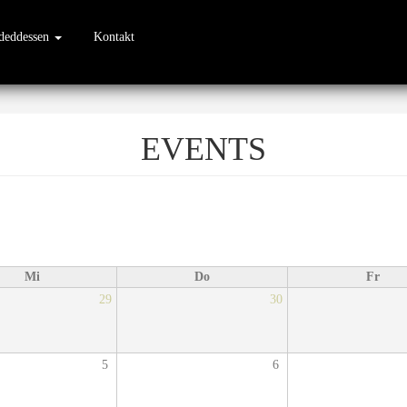
sdeddessen
Kontakt
EVENTS
Mi
Do
Fr
29
30
5
6