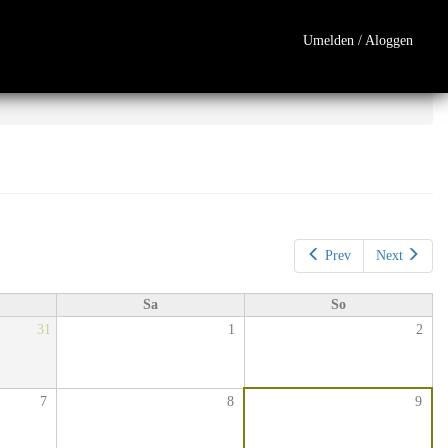
Umelden / Aloggen
Prev
Next
Sa
So
31
1
2
7
8
9