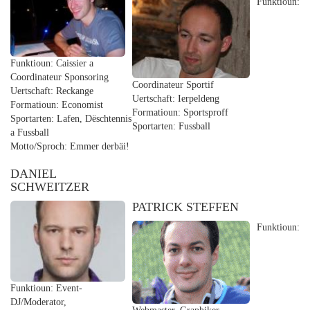
Funktioun:
Funktioun:
Caissier a
Coordinateur Sponsoring
Coordinateur Sportif
Uertschaft:
Reckange
Uertschaft:
Ierpeldeng
Formatioun:
Economist
Formatioun:
Sportsproff
Sportarten:
Lafen, Dëschtennis
Sportarten:
Fussball
a Fussball
Motto/Sproch:
Emmer derbäi!
DANIEL
SCHWEITZER
PATRICK STEFFEN
Funktioun:
Funktioun:
Event-
DJ/Moderator,