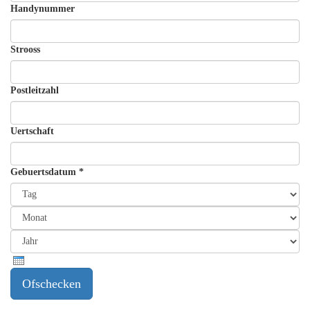
Handynummer
Strooss
Postleitzahl
Uertschaft
Gebuertsdatum
*
Tag
Monat
Jahr
Ofschecken