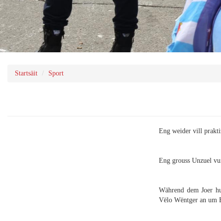
Startsäit
Sport
Eng weider vill prakti
Eng grouss Unzuel vu
Während dem Joer hue
Vëlo Wëntger
an um