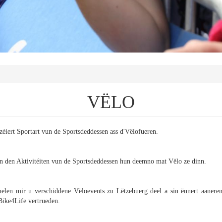
VËLO
zéiert Sportart vun de Sportsdeddessen ass d'Vëlofueren.
n den Aktivitéiten vun de Sportsdeddessen hun deemno mat Vëlo ze dinn.
len mir u verschiddene Vëloevents zu Lëtzebuerg deel a sin ënnert aanere
Bike4Life
vertrueden.