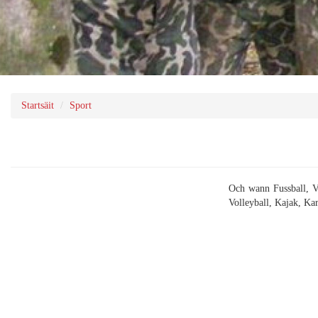
Startsäit
Sport
Och wann Fussball, Vë
Volleyball, Kajak, Kar