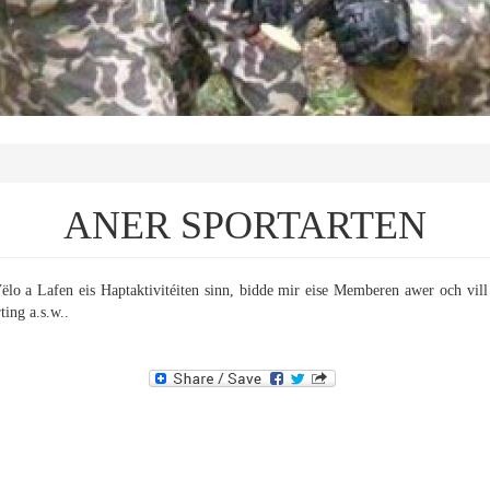
ANER SPORTARTEN
lo a Lafen eis Haptaktivitéiten sinn, bidde mir eise Memberen awer och vill 
ting a.s.w..