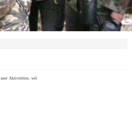
aner Aktivitéiten, wéi